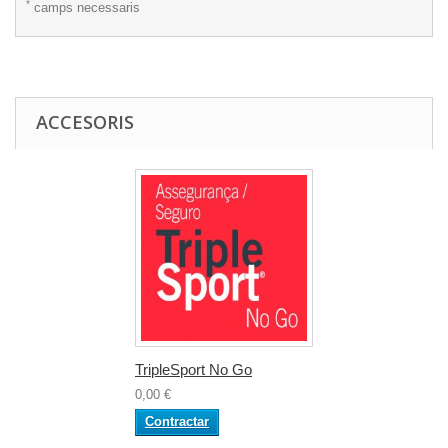
*
camps necessaris
ACCESORIS
TripleSport No Go
0,00 €
Contractar