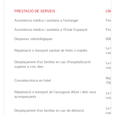
PRESTACIÓ DE SERVEIS
LÍMIT
Assistència mèdica i sanitària a l’extranger
Fins 
Assistència mèdica i sanitària a l’Estat Espanyol
Fins 
Despeses odontològiques
60€
La tot
Repatriació o transport sanitari de ferits o malalts
cost
Desplaçament d’un familiar en cas d’hospitalització
La tot
superior a cinc dies
cost
Màxim
Convalescència en hotel
75€/di
Repatriació o transport de l’assegurat difunt i dels seus
La tot
acompanyants
cost
La tot
Desplaçament d’un familiar en cas de defunció
cost