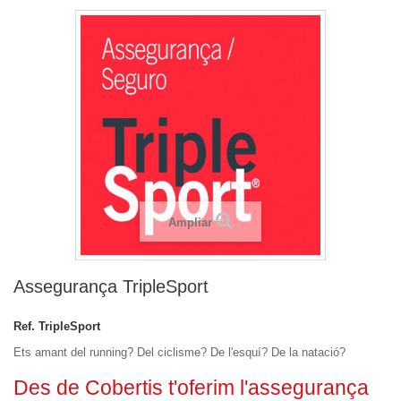
Ampliar
Assegurança TripleSport
Ref.
TripleSport
Ets amant del running? Del ciclisme? De l'esquí? De la natació?
Des de Cobertis t'oferim l'assegurança