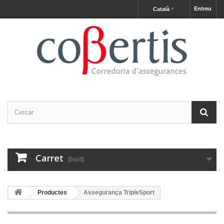
Entreu
Català
Carret
(buit)
Productes
Assegurança TripleSport