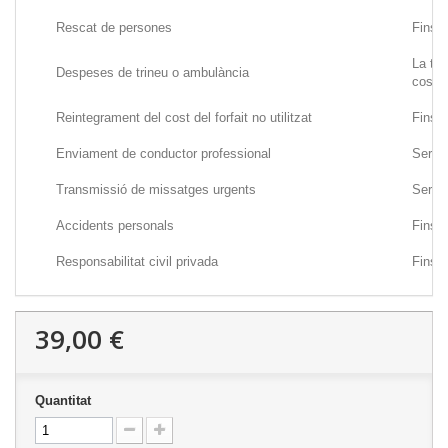
Rescat de persones
Fins 
La tot
Despeses de trineu o ambulància
cost
Reintegrament del cost del forfait no utilitzat
Fins 
Enviament de conductor professional
Serve
Transmissió de missatges urgents
Serve
Accidents personals
Fins 
Responsabilitat civil privada
Fins 
39,00 €
Quantitat