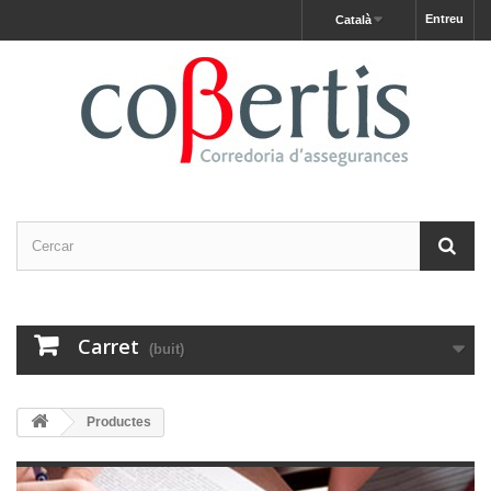
Entreu
Català
Carret
(buit)
Productes