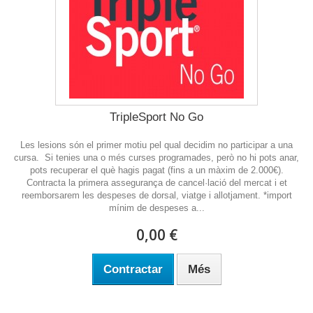
TripleSport No Go
Les lesions són el primer motiu pel qual decidim no participar a una
cursa. Si tenies una o més curses programades, però no hi pots anar,
pots recuperar el què hagis pagat (fins a un màxim de 2.000€).
Contracta la primera assegurança de cancel·lació del mercat i et
reemborsarem les despeses de dorsal, viatge i allotjament. *import
mínim de despeses a...
0,00 €
Contractar
Més